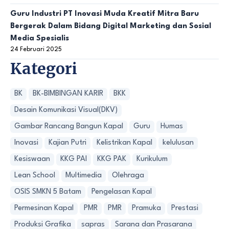
Guru Industri PT Inovasi Muda Kreatif Mitra Baru
Bergerak Dalam Bidang Digital Marketing dan Sosial
Media Spesialis
24 Februari 2025
Kategori
BK
BK-BIMBINGAN KARIR
BKK
Desain Komunikasi Visual(DKV)
Gambar Rancang Bangun Kapal
Guru
Humas
Inovasi
Kajian Putri
Kelistrikan Kapal
kelulusan
Kesiswaan
KKG PAI
KKG PAK
Kurikulum
Lean School
Multimedia
Olehraga
OSIS SMKN 5 Batam
Pengelasan Kapal
Permesinan Kapal
PMR
PMR
Pramuka
Prestasi
Produksi Grafika
sapras
Sarana dan Prasarana