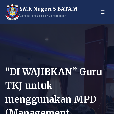
Skip
SMK Negeri 5 BATAM
to
content
Cerdas Terampil dan Berkarakter
“DI WAJIBKAN” Guru
TKJ untuk
menggunakan MPD
(Management