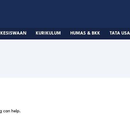
KESISWAAN
KURIKULUM
HUMAS & BKK
TATA US
g can help.