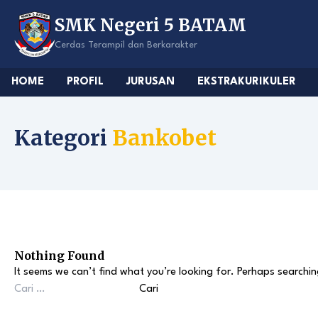
Skip
SMK Negeri 5 BATAM
to
content
Cerdas Terampil dan Berkarakter
HOME
PROFIL
JURUSAN
EKSTRAKURIKULER
Kategori
Bankobet
Nothing Found
It seems we can’t find what you’re looking for. Perhaps searchin
Cari
untuk: