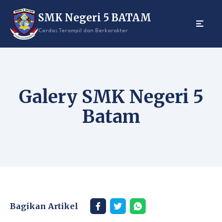
Skip
SMK Negeri 5 BATAM
to
content
Cerdas Terampil dan Berkarakter
Galery SMK Negeri 5
Batam
Bagikan Artikel