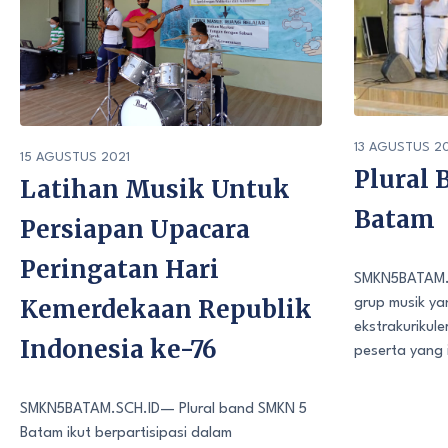
13 AGUSTUS 2
15 AGUSTUS 2021
Plural
Latihan Musik Untuk
Batam
Persiapan Upacara
Peringatan Hari
SMKN5BATAM.S
Kemerdekaan Republik
grup musik yan
ekstrakurikul
Indonesia ke-76
peserta yang 
SMKN5BATAM.SCH.ID— Plural band SMKN 5
Batam ikut berpartisipasi dalam