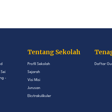
Tentang Sekolah
Tena
id
Profil Sekolah
Daftar Gu
 Sei
Sejarah
ng -
Visi Misi
Jurusan
Ekstrakulikuler