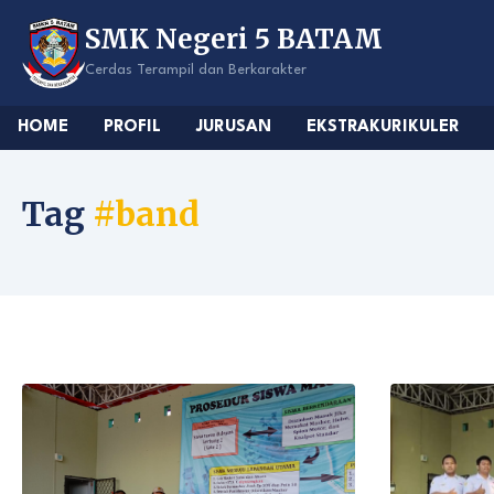
Skip
SMK Negeri 5 BATAM
to
content
Cerdas Terampil dan Berkarakter
HOME
PROFIL
JURUSAN
EKSTRAKURIKULER
Tag
#band