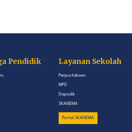
ga Pendidik
Layanan Sekolah
ru
Perpustakaan
MPD
Dapodik
SKANEMA
Portal SKANEMA