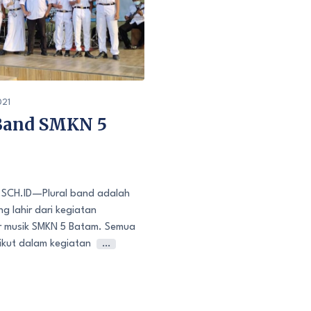
021
 Band SMKN 5
CH.ID—Plural band adalah
g lahir dari kegiatan
er musik SMKN 5 Batam. Semua
ikut dalam kegiatan
…