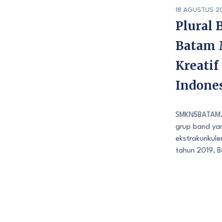
18 AGUSTUS 2
Plural
Batam 
Kreatif
Indone
SMKN5BATAM.S
grup band yan
ekstrakurikul
tahun 2019, B