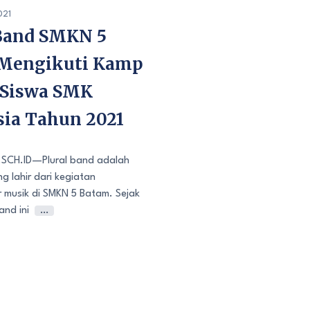
021
 Band SMKN 5
Mengikuti Kamp
 Siswa SMK
sia Tahun 2021
CH.ID—Plural band adalah
g lahir dari kegiatan
er musik di SMKN 5 Batam. Sejak
and ini
…