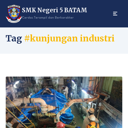
Skip
SMK Negeri 5 BATAM
to
content
Cerdas Terampil dan Berkarakter
Tag
#kunjungan industri