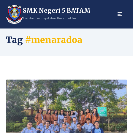
Skip
SMK Negeri 5 BATAM
to
content
Cerdas Terampil dan Berkarakter
Tag
#menaradoa