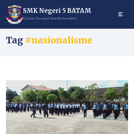
Skip
SMK Negeri 5 BATAM
to
content
Cerdas Terampil dan Berkarakter
Tag
#nasionalisme