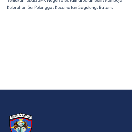
Temukan lokasi SMK Negeri 5 Batam di Jalan Bukit Kamboja
Kelurahan Sei Pelunggut Kecamatan Sagulung, Batam.