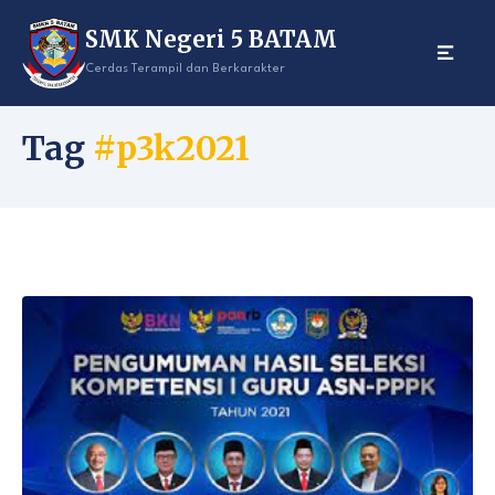
Skip
SMK Negeri 5 BATAM
to
content
Cerdas Terampil dan Berkarakter
Tag
#p3k2021