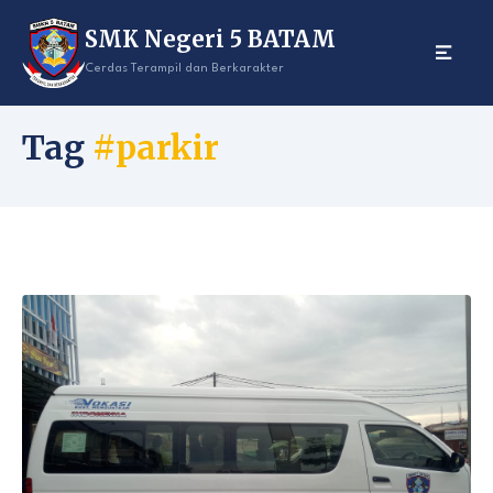
Skip
SMK Negeri 5 BATAM
to
content
Cerdas Terampil dan Berkarakter
Tag
#parkir