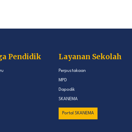
ga Pendidik
Layanan Sekolah
ru
Perpustakaan
MPD
Dapodik
SKANEMA
Portal SKANEMA