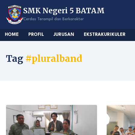
Skip
SMK Negeri 5 BATAM
to
content
Cerdas Terampil dan Berkarakter
HOME
PROFIL
JURUSAN
EKSTRAKURIKULER
Tag
#pluralband