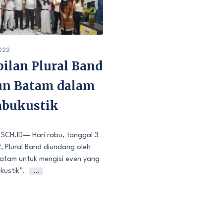
022
ilan Plural Band
bun Batam dalam
abukustik
CH.ID— Hari rabu, tanggal 3
 Plural Band diundang oleh
Batam untuk mengisi even yang
kustik”.
…