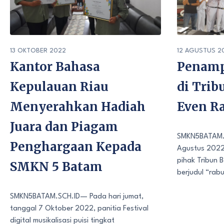
13 OKTOBER 2022
12 AGUSTUS 2
Kantor Bahasa
Penamp
Kepulauan Riau
di Tri
Menyerahkan Hadiah
Even R
Juara dan Piagam
SMKN5BATAM.S
Penghargaan Kepada
Agustus 2022,
pihak Tribun 
SMKN 5 Batam
berjudul “rabu
SMKN5BATAM.SCH.ID— Pada hari jumat,
tanggal 7 Oktober 2022, panitia Festival
digital musikalisasi puisi tingkat