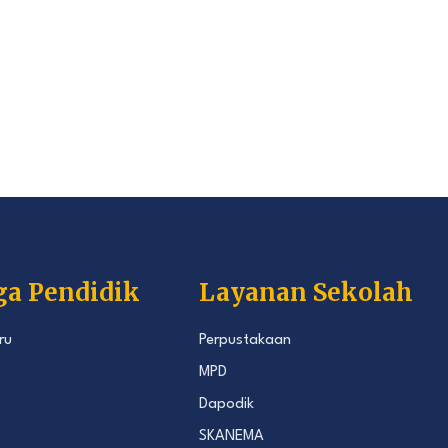
ga Pendidik
Layanan Sekolah
ru
Perpustakaan
MPD
Dapodik
SKANEMA