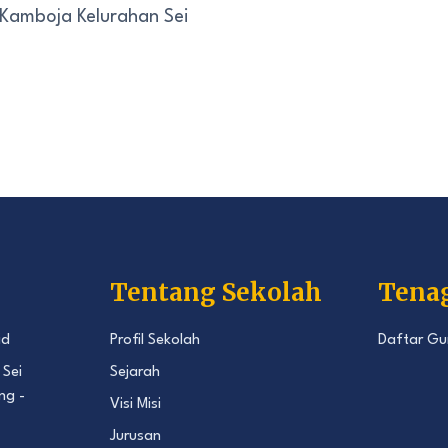
 Kamboja Kelurahan Sei
Tentang Sekolah
Tena
id
Profil Sekolah
Daftar Gu
 Sei
Sejarah
ng -
Visi Misi
Jurusan