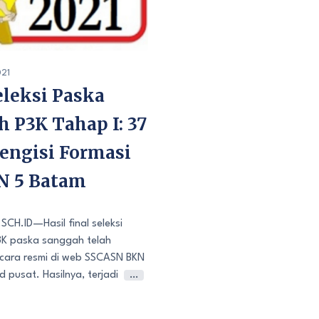
21
eleksi Paska
 P3K Tahap I: 37
engisi Formasi
N 5 Batam
H.ID—Hasil final seleksi
3K paska sanggah telah
cara resmi di web SSCASN BKN
 pusat. Hasilnya, terjadi
…