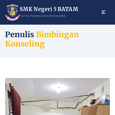
Skip
SMK Negeri 5 BATAM
to
content
Cerdas Terampil dan Berkarakter
Penulis
Bimbingan
Konseling