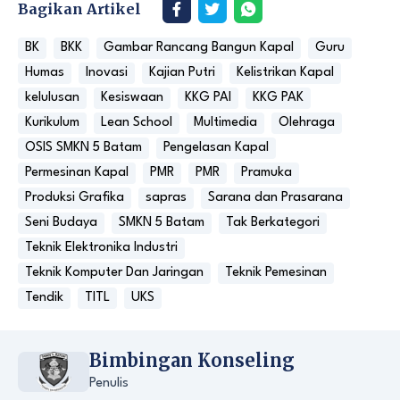
Bagikan Artikel
BK
BKK
Gambar Rancang Bangun Kapal
Guru
Humas
Inovasi
Kajian Putri
Kelistrikan Kapal
kelulusan
Kesiswaan
KKG PAI
KKG PAK
Kurikulum
Lean School
Multimedia
Olehraga
OSIS SMKN 5 Batam
Pengelasan Kapal
Permesinan Kapal
PMR
PMR
Pramuka
Produksi Grafika
sapras
Sarana dan Prasarana
Seni Budaya
SMKN 5 Batam
Tak Berkategori
Teknik Elektronika Industri
Teknik Komputer Dan Jaringan
Teknik Pemesinan
Tendik
TITL
UKS
Bimbingan Konseling
Penulis