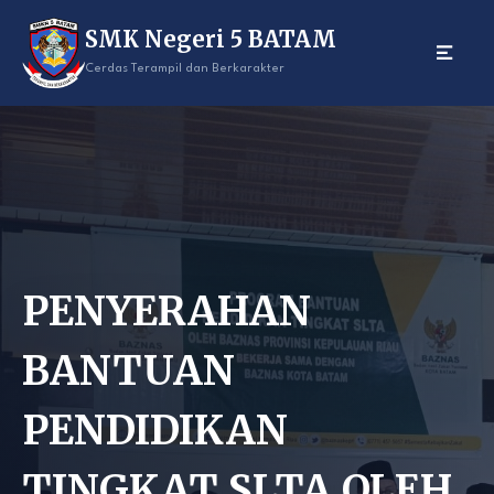
Skip
SMK Negeri 5 BATAM
to
content
Cerdas Terampil dan Berkarakter
PENYERAHAN
BANTUAN
PENDIDIKAN
TINGKAT SLTA OLEH