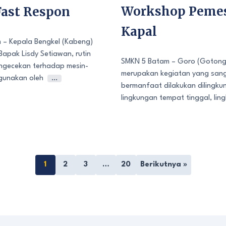
Workshop Peme
Fast Respon
Kapal
 – Kepala Bengkel (Kabeng)
Bapak Lisdy Setiawan, rutin
SMKN 5 Batam – Goro (Gotong
ngecekan terhadap mesin-
merupakan kegiatan yang san
gunakan oleh
…
bermanfaat dilakukan dilingkun
lingkungan tempat tinggal, lin
1
2
3
…
20
Berikutnya »