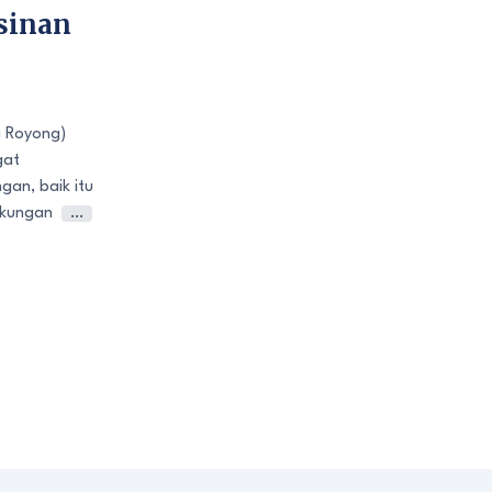
sinan
 Royong)
gat
gan, baik itu
gkungan
…