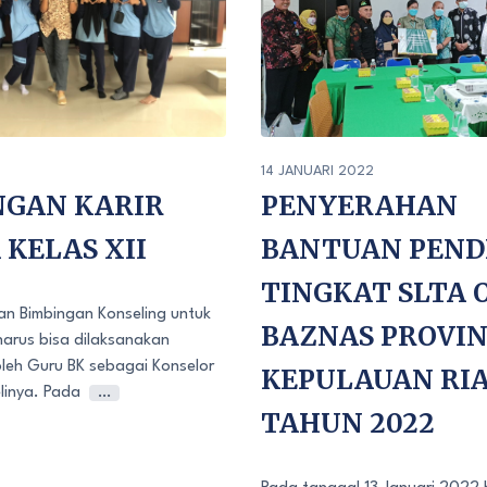
14 JANUARI 2022
PENYERAHAN
NGAN KARIR
BANTUAN PEND
KELAS XII
TINGKAT SLTA 
an Bimbingan Konseling untuk
BAZNAS PROVIN
 harus bisa dilaksanakan
leh Guru BK sebagai Konselor
KEPULAUAN RI
linya. Pada
…
TAHUN 2022