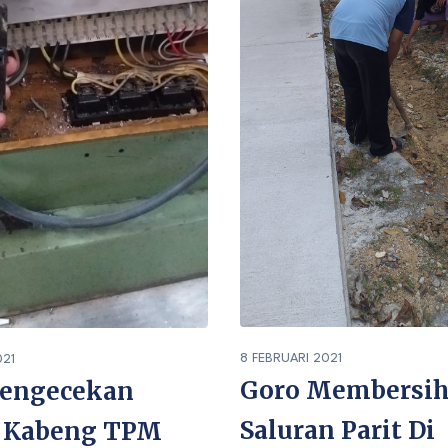
8 FEBRUARI 2021
021
Goro Membersi
Pengecekan
Saluran Parit Di
: Kabeng TPM