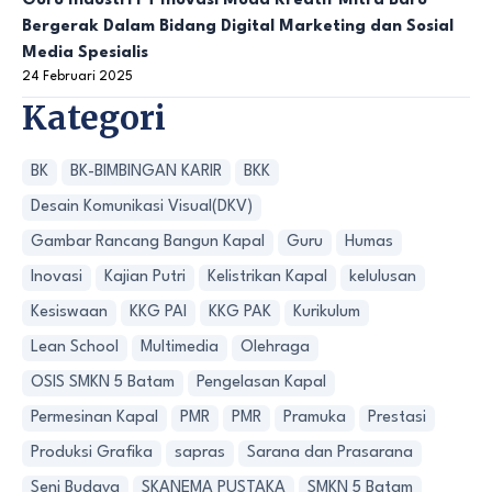
Guru Industri PT Inovasi Muda Kreatif Mitra Baru
Bergerak Dalam Bidang Digital Marketing dan Sosial
Media Spesialis
24 Februari 2025
Kategori
BK
BK-BIMBINGAN KARIR
BKK
Desain Komunikasi Visual(DKV)
Gambar Rancang Bangun Kapal
Guru
Humas
Inovasi
Kajian Putri
Kelistrikan Kapal
kelulusan
Kesiswaan
KKG PAI
KKG PAK
Kurikulum
Lean School
Multimedia
Olehraga
OSIS SMKN 5 Batam
Pengelasan Kapal
Permesinan Kapal
PMR
PMR
Pramuka
Prestasi
Produksi Grafika
sapras
Sarana dan Prasarana
Seni Budaya
SKANEMA PUSTAKA
SMKN 5 Batam