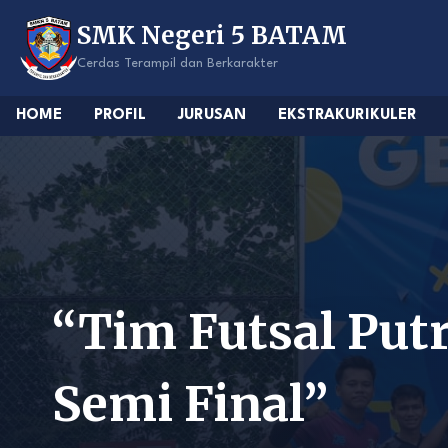
Skip
SMK Negeri 5 BATAM
to
content
Cerdas Terampil dan Berkarakter
HOME
PROFIL
JURUSAN
EKSTRAKURIKULER
“Tim Futsal Put
Semi Final”