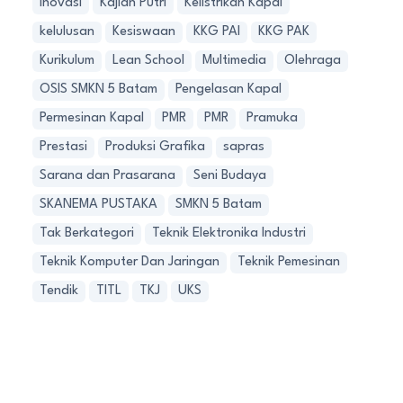
Inovasi
Kajian Putri
Kelistrikan Kapal
kelulusan
Kesiswaan
KKG PAI
KKG PAK
Kurikulum
Lean School
Multimedia
Olehraga
OSIS SMKN 5 Batam
Pengelasan Kapal
Permesinan Kapal
PMR
PMR
Pramuka
Prestasi
Produksi Grafika
sapras
Sarana dan Prasarana
Seni Budaya
SKANEMA PUSTAKA
SMKN 5 Batam
Tak Berkategori
Teknik Elektronika Industri
Teknik Komputer Dan Jaringan
Teknik Pemesinan
Tendik
TITL
TKJ
UKS