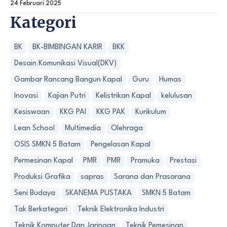
24 Februari 2025
Kategori
BK
BK-BIMBINGAN KARIR
BKK
Desain Komunikasi Visual(DKV)
Gambar Rancang Bangun Kapal
Guru
Humas
Inovasi
Kajian Putri
Kelistrikan Kapal
kelulusan
Kesiswaan
KKG PAI
KKG PAK
Kurikulum
Lean School
Multimedia
Olehraga
OSIS SMKN 5 Batam
Pengelasan Kapal
Permesinan Kapal
PMR
PMR
Pramuka
Prestasi
Produksi Grafika
sapras
Sarana dan Prasarana
Seni Budaya
SKANEMA PUSTAKA
SMKN 5 Batam
Tak Berkategori
Teknik Elektronika Industri
Teknik Komputer Dan Jaringan
Teknik Pemesinan