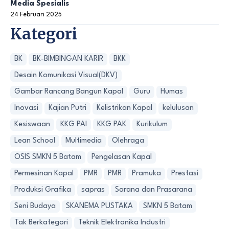
Media Spesialis
24 Februari 2025
Kategori
BK
BK-BIMBINGAN KARIR
BKK
Desain Komunikasi Visual(DKV)
Gambar Rancang Bangun Kapal
Guru
Humas
Inovasi
Kajian Putri
Kelistrikan Kapal
kelulusan
Kesiswaan
KKG PAI
KKG PAK
Kurikulum
Lean School
Multimedia
Olehraga
OSIS SMKN 5 Batam
Pengelasan Kapal
Permesinan Kapal
PMR
PMR
Pramuka
Prestasi
Produksi Grafika
sapras
Sarana dan Prasarana
Seni Budaya
SKANEMA PUSTAKA
SMKN 5 Batam
Tak Berkategori
Teknik Elektronika Industri