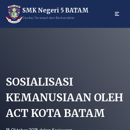
Skip
SMK Negeri 5 BATAM
to
content
Cerdas Terampil dan Berkarakter
SOSIALISASI
KEMANUSIAAN OLEH
ACT KOTA BATAM