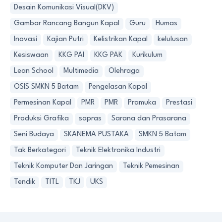
Desain Komunikasi Visual(DKV)
Gambar Rancang Bangun Kapal
Guru
Humas
Inovasi
Kajian Putri
Kelistrikan Kapal
kelulusan
Kesiswaan
KKG PAI
KKG PAK
Kurikulum
Lean School
Multimedia
Olehraga
OSIS SMKN 5 Batam
Pengelasan Kapal
Permesinan Kapal
PMR
PMR
Pramuka
Prestasi
Produksi Grafika
sapras
Sarana dan Prasarana
Seni Budaya
SKANEMA PUSTAKA
SMKN 5 Batam
Tak Berkategori
Teknik Elektronika Industri
Teknik Komputer Dan Jaringan
Teknik Pemesinan
Tendik
TITL
TKJ
UKS