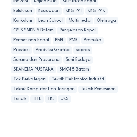
Inovasi
Kajian Putri
Kelistrikan Kapal
kelulusan
Kesiswaan
KKG PAI
KKG PAK
Kurikulum
Lean School
Multimedia
Olehraga
OSIS SMKN 5 Batam
Pengelasan Kapal
Permesinan Kapal
PMR
PMR
Pramuka
Prestasi
Produksi Grafika
sapras
Sarana dan Prasarana
Seni Budaya
SKANEMA PUSTAKA
SMKN 5 Batam
Tak Berkategori
Teknik Elektronika Industri
Teknik Komputer Dan Jaringan
Teknik Pemesinan
Tendik
TITL
TKJ
UKS