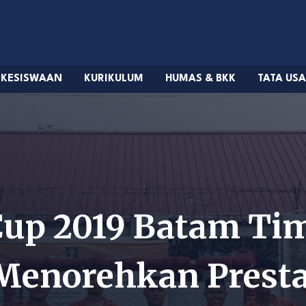
KESISWAAN
KURIKULUM
HUMAS & BKK
TATA US
 Cup 2019 Batam Ti
Menorehkan Presta