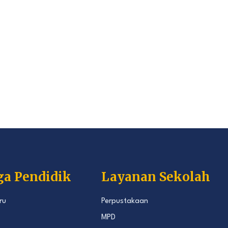
ga Pendidik
Layanan Sekolah
ru
Perpustakaan
MPD