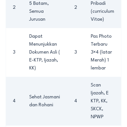
5 Batam,
Pribadi
2
2
Semua
(curriculum
Jurusan
Vitae)
Dapat
Pas Photo
Menunjukkan
Terbaru
3
Dokumen Asli (
3
3×4 (latar
E-KTP, Ijazah,
Merah) 1
KK)
lembar
Scan
Ijazah, E
Sehat Jasmani
4
4
KTP, KK,
dan Rohani
SKCK,
NPWP