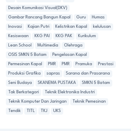
Desain Komunikasi Visual(DKV)
Gambar Rancang Bangun Kapal
Guru
Humas
Inovasi
Kajian Putri
Kelistrikan Kapal
kelulusan
Kesiswaan
KKG PAI
KKG PAK
Kurikulum
Lean School
Multimedia
Olehraga
OSIS SMKN 5 Batam
Pengelasan Kapal
Permesinan Kapal
PMR
PMR
Pramuka
Prestasi
Produksi Grafika
sapras
Sarana dan Prasarana
Seni Budaya
SKANEMA PUSTAKA
SMKN 5 Batam
Tak Berkategori
Teknik Elektronika Industri
Teknik Komputer Dan Jaringan
Teknik Pemesinan
Tendik
TITL
TKJ
UKS