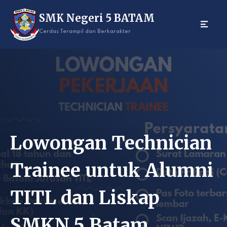
Skip
SMK Negeri 5 BATAM
to
content
Cerdas Terampil dan Berkarakter
Lowongan Technician
Trainee untuk Alumni
TITL dan Liskap
SMKN 5 Batam