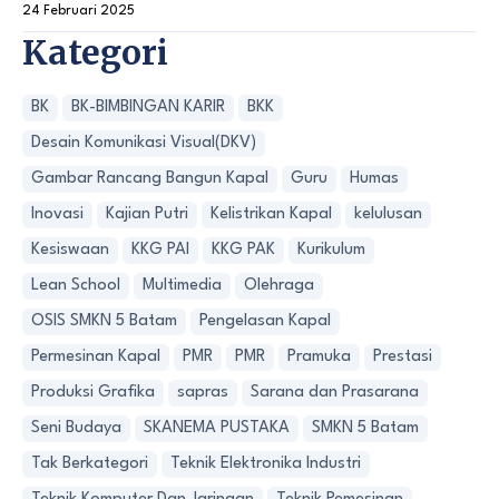
24 Februari 2025
Kategori
BK
BK-BIMBINGAN KARIR
BKK
Desain Komunikasi Visual(DKV)
Gambar Rancang Bangun Kapal
Guru
Humas
Inovasi
Kajian Putri
Kelistrikan Kapal
kelulusan
Kesiswaan
KKG PAI
KKG PAK
Kurikulum
Lean School
Multimedia
Olehraga
OSIS SMKN 5 Batam
Pengelasan Kapal
Permesinan Kapal
PMR
PMR
Pramuka
Prestasi
Produksi Grafika
sapras
Sarana dan Prasarana
Seni Budaya
SKANEMA PUSTAKA
SMKN 5 Batam
Tak Berkategori
Teknik Elektronika Industri