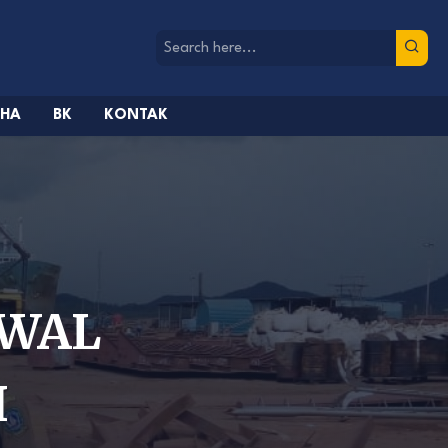
AHA
BK
KONTAK
AWAL
H