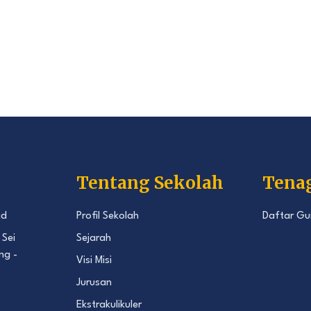
Tentang Sekolah
Tena
id
Profil Sekolah
Daftar Gu
 Sei
Sejarah
ng -
Visi Misi
Jurusan
Ekstrakulikuler