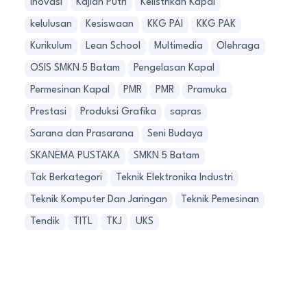
Inovasi
Kajian Putri
Kelistrikan Kapal
kelulusan
Kesiswaan
KKG PAI
KKG PAK
Kurikulum
Lean School
Multimedia
Olehraga
OSIS SMKN 5 Batam
Pengelasan Kapal
Permesinan Kapal
PMR
PMR
Pramuka
Prestasi
Produksi Grafika
sapras
Sarana dan Prasarana
Seni Budaya
SKANEMA PUSTAKA
SMKN 5 Batam
Tak Berkategori
Teknik Elektronika Industri
Teknik Komputer Dan Jaringan
Teknik Pemesinan
Tendik
TITL
TKJ
UKS