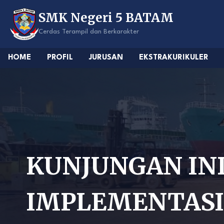
Skip
SMK Negeri 5 BATAM
to
content
Cerdas Terampil dan Berkarakter
HOME
PROFIL
JURUSAN
EKSTRAKURIKULER
KUNJUNGAN IN
IMPLEMENTASI