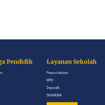
ga Pendidik
Layanan Sekolah
ru
Perpustakaan
MPD
Dapodik
SKANEMA