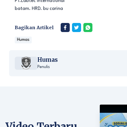
PT.Labtec International
batam. HRD. bu carina
Bagikan Artikel
Humas
Humas
Penulis
Video Terbaru