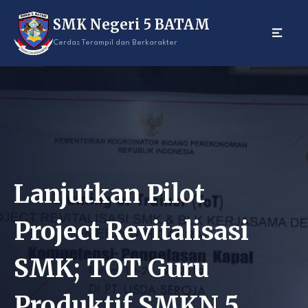
Skip
SMK Negeri 5 BATAM
to
content
Cerdas Terampil dan Berkarakter
Lanjutkan Pilot
Project Revitalisasi
SMK; TOT Guru
Produktif SMKN 5