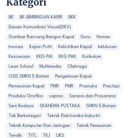
Kategori
BK
BK-BIMBINGAN KARIR
BKK
Desain Komunikasi Visual(DKV)
Gambar Rancang Bangun Kapal
Guru
Humas
Inovasi
Kajian Putri
Kelistrikan Kapal
kelulusan
Kesiswaan
KKG PAI
KKG PAK
Kurikulum
Lean School
Multimedia
Olehraga
OSIS SMKN 5 Batam
Pengelasan Kapal
Permesinan Kapal
PMR
PMR
Pramuka
Prestasi
Produksi Grafika
sapras
Sarana dan Prasarana
Seni Budaya
SKANEMA PUSTAKA
SMKN 5 Batam
Tak Berkategori
Teknik Elektronika Industri
Teknik Komputer Dan Jaringan
Teknik Pemesinan
Tendik
TITL
TKJ
UKS