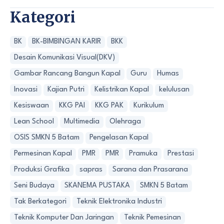
Kategori
BK
BK-BIMBINGAN KARIR
BKK
Desain Komunikasi Visual(DKV)
Gambar Rancang Bangun Kapal
Guru
Humas
Inovasi
Kajian Putri
Kelistrikan Kapal
kelulusan
Kesiswaan
KKG PAI
KKG PAK
Kurikulum
Lean School
Multimedia
Olehraga
OSIS SMKN 5 Batam
Pengelasan Kapal
Permesinan Kapal
PMR
PMR
Pramuka
Prestasi
Produksi Grafika
sapras
Sarana dan Prasarana
Seni Budaya
SKANEMA PUSTAKA
SMKN 5 Batam
Tak Berkategori
Teknik Elektronika Industri
Teknik Komputer Dan Jaringan
Teknik Pemesinan