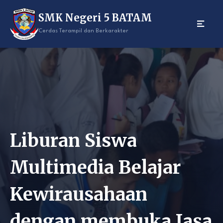
Skip
SMK Negeri 5 BATAM
to
content
Cerdas Terampil dan Berkarakter
Liburan Siswa
Multimedia Belajar
Kewirausahaan
dengan membuka Jasa