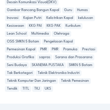
Desain Komunikasi Visual(DKV)
Gambar Rancang Bangun Kapal
Guru
Humas
Inovasi
Kajian Putri
Kelistrikan Kapal
kelulusan
Kesiswaan
KKG PAI
KKG PAK
Kurikulum
Lean School
Multimedia
Olehraga
OSIS SMKN 5 Batam
Pengelasan Kapal
Permesinan Kapal
PMR
PMR
Pramuka
Prestasi
Produksi Grafika
sapras
Sarana dan Prasarana
Seni Budaya
SKANEMA PUSTAKA
SMKN 5 Batam
Tak Berkategori
Teknik Elektronika Industri
Teknik Komputer Dan Jaringan
Teknik Pemesinan
Tendik
TITL
TKJ
UKS