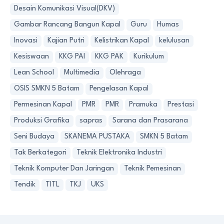
Desain Komunikasi Visual(DKV)
Gambar Rancang Bangun Kapal
Guru
Humas
Inovasi
Kajian Putri
Kelistrikan Kapal
kelulusan
Kesiswaan
KKG PAI
KKG PAK
Kurikulum
Lean School
Multimedia
Olehraga
OSIS SMKN 5 Batam
Pengelasan Kapal
Permesinan Kapal
PMR
PMR
Pramuka
Prestasi
Produksi Grafika
sapras
Sarana dan Prasarana
Seni Budaya
SKANEMA PUSTAKA
SMKN 5 Batam
Tak Berkategori
Teknik Elektronika Industri
Teknik Komputer Dan Jaringan
Teknik Pemesinan
Tendik
TITL
TKJ
UKS