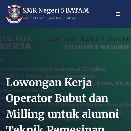
Skip
SMK Negeri 5 BATAM
to
content
Cerdas Terampil dan Berkarakter
Lowongan Kerja
Operator Bubut dan
Milling untuk alumni
Teknik Pemesinan