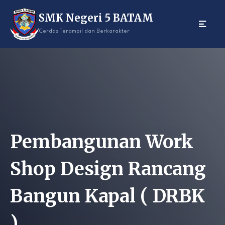
Skip
SMK Negeri 5 BATAM
to
content
Cerdas Terampil dan Berkarakter
Pembangunan Work
Shop Design Rancang
Bangun Kapal ( DRBK
)