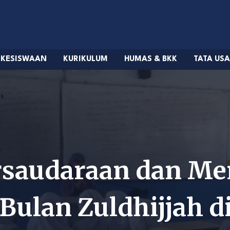
KESISWAAN
KURIKULUM
HUMAS & BKK
TATA US
rsaudaraan dan Me
Bulan Zuldhijjah d