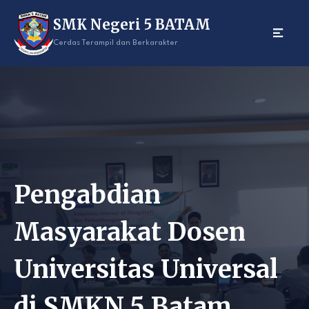
Skip
SMK Negeri 5 BATAM
to
content
Cerdas Terampil dan Berkarakter
Pengabdian
Masyarakat Dosen
Universitas Universal
di SMKN 5 Batam