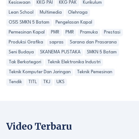
Kesiswaan
KKG PAI
KKG PAK
Kurikulum
Lean School
Multimedia
Olehraga
OSIS SMKN 5 Batam
Pengelasan Kapal
Permesinan Kapal
PMR
PMR
Pramuka
Prestasi
Produksi Grafika
sapras
Sarana dan Prasarana
Seni Budaya
SKANEMA PUSTAKA
SMKN 5 Batam
Tak Berkategori
Teknik Elektronika Industri
Teknik Komputer Dan Jaringan
Teknik Pemesinan
Tendik
TITL
TKJ
UKS
Video Terbaru