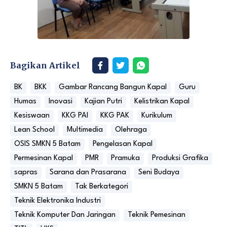
Bagikan Artikel
BK
BKK
Gambar Rancang Bangun Kapal
Guru
Humas
Inovasi
Kajian Putri
Kelistrikan Kapal
Kesiswaan
KKG PAI
KKG PAK
Kurikulum
Lean School
Multimedia
Olehraga
OSIS SMKN 5 Batam
Pengelasan Kapal
Permesinan Kapal
PMR
Pramuka
Produksi Grafika
sapras
Sarana dan Prasarana
Seni Budaya
SMKN 5 Batam
Tak Berkategori
Teknik Elektronika Industri
Teknik Komputer Dan Jaringan
Teknik Pemesinan