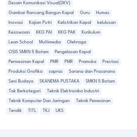
Desain Komunikasi Visual(DKV)
Gambar Rancang Bangun Kapal
Guru
Humas
Inovasi
Kajian Putri
Kelistrikan Kapal
kelulusan
Kesiswaan
KKG PAI
KKG PAK
Kurikulum
Lean School
Multimedia
Olehraga
OSIS SMKN 5 Batam
Pengelasan Kapal
Permesinan Kapal
PMR
PMR
Pramuka
Prestasi
Produksi Grafika
sapras
Sarana dan Prasarana
Seni Budaya
SKANEMA PUSTAKA
SMKN 5 Batam
Tak Berkategori
Teknik Elektronika Industri
Teknik Komputer Dan Jaringan
Teknik Pemesinan
Tendik
TITL
TKJ
UKS