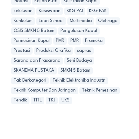
Inovasi
Kajian Putri
Kelistrikan Kapal
kelulusan
Kesiswaan
KKG PAI
KKG PAK
Kurikulum
Lean School
Multimedia
Olehraga
OSIS SMKN 5 Batam
Pengelasan Kapal
Permesinan Kapal
PMR
PMR
Pramuka
Prestasi
Produksi Grafika
sapras
Sarana dan Prasarana
Seni Budaya
SKANEMA PUSTAKA
SMKN 5 Batam
Tak Berkategori
Teknik Elektronika Industri
Teknik Komputer Dan Jaringan
Teknik Pemesinan
Tendik
TITL
TKJ
UKS