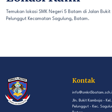
Temukan lokasi SMK Negeri 5 Batam di Jalan Bukit
Pelunggut Kecamatan Sagulung, Batam.
Kontak
info@smkn5batam.sch.
Jln. Bukit Kamboja - Kel.
Pelunggut - Kec. Sagulu