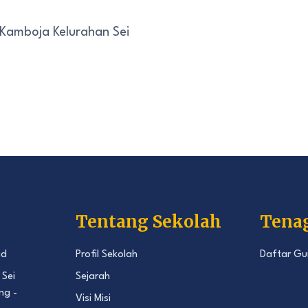
 Kamboja Kelurahan Sei
Tentang Sekolah
Tena
id
Profil Sekolah
Daftar Gu
 Sei
Sejarah
ng -
Visi Misi