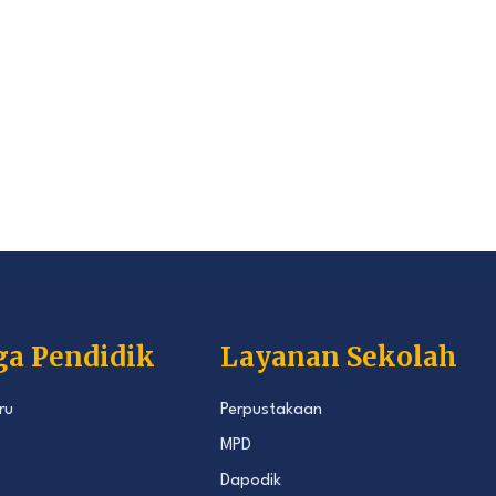
ga Pendidik
Layanan Sekolah
ru
Perpustakaan
MPD
Dapodik