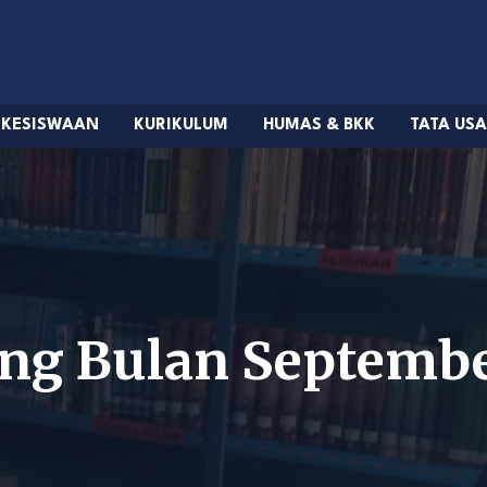
KESISWAAN
KURIKULUM
HUMAS & BKK
TATA US
ung Bulan Septemb