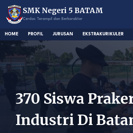
Skip
SMK Negeri 5 BATAM
to
content
Cerdas Terampil dan Berkarakter
HOME
PROFIL
JURUSAN
EKSTRAKURIKULER
370 Siswa Prake
Industri Di Bat