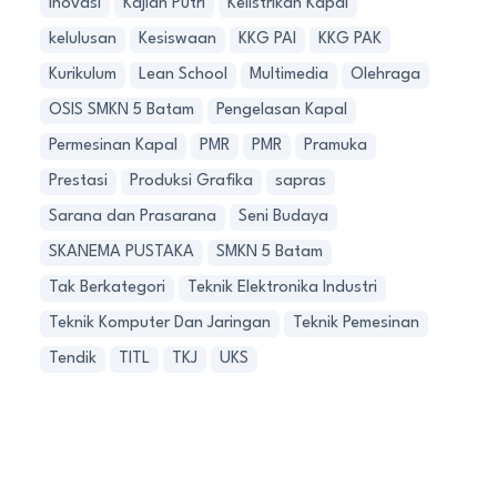
Inovasi
Kajian Putri
Kelistrikan Kapal
kelulusan
Kesiswaan
KKG PAI
KKG PAK
Kurikulum
Lean School
Multimedia
Olehraga
OSIS SMKN 5 Batam
Pengelasan Kapal
Permesinan Kapal
PMR
PMR
Pramuka
Prestasi
Produksi Grafika
sapras
Sarana dan Prasarana
Seni Budaya
SKANEMA PUSTAKA
SMKN 5 Batam
Tak Berkategori
Teknik Elektronika Industri
Teknik Komputer Dan Jaringan
Teknik Pemesinan
Tendik
TITL
TKJ
UKS