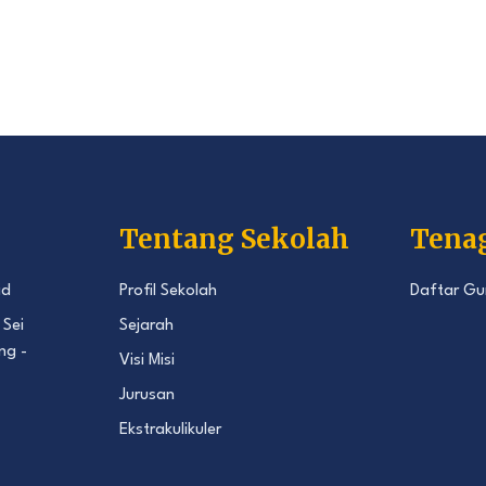
Tentang Sekolah
Tena
id
Profil Sekolah
Daftar Gu
 Sei
Sejarah
ng -
Visi Misi
Jurusan
Ekstrakulikuler