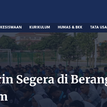
KESISWAAN
KURIKULUM
HUMAS & BKK
TATA US
rin Segera di Bera
am