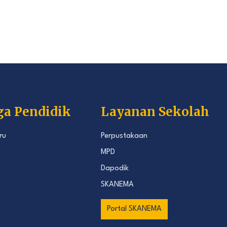
ga Pendidik
Layanan Sekolah
ru
Perpustakaan
MPD
Dapodik
SKANEMA
Portal SKANEMA