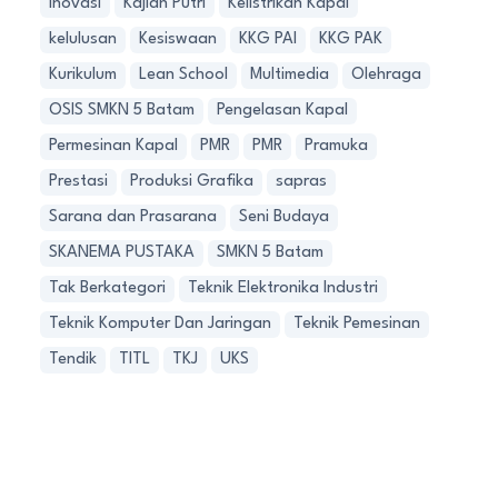
Inovasi
Kajian Putri
Kelistrikan Kapal
kelulusan
Kesiswaan
KKG PAI
KKG PAK
Kurikulum
Lean School
Multimedia
Olehraga
OSIS SMKN 5 Batam
Pengelasan Kapal
Permesinan Kapal
PMR
PMR
Pramuka
Prestasi
Produksi Grafika
sapras
Sarana dan Prasarana
Seni Budaya
SKANEMA PUSTAKA
SMKN 5 Batam
Tak Berkategori
Teknik Elektronika Industri
Teknik Komputer Dan Jaringan
Teknik Pemesinan
Tendik
TITL
TKJ
UKS