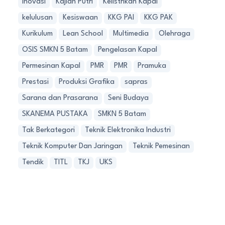
Inovasi
Kajian Putri
Kelistrikan Kapal
kelulusan
Kesiswaan
KKG PAI
KKG PAK
Kurikulum
Lean School
Multimedia
Olehraga
OSIS SMKN 5 Batam
Pengelasan Kapal
Permesinan Kapal
PMR
PMR
Pramuka
Prestasi
Produksi Grafika
sapras
Sarana dan Prasarana
Seni Budaya
SKANEMA PUSTAKA
SMKN 5 Batam
Tak Berkategori
Teknik Elektronika Industri
Teknik Komputer Dan Jaringan
Teknik Pemesinan
Tendik
TITL
TKJ
UKS