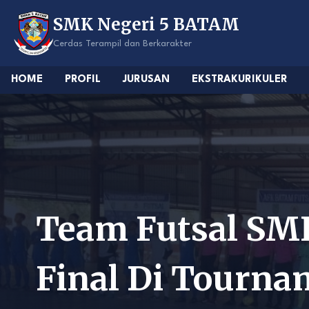
Skip
SMK Negeri 5 BATAM
to
content
Cerdas Terampil dan Berkarakter
HOME
PROFIL
JURUSAN
EKSTRAKURIKULER
Team Futsal SM
Final Di Tourna