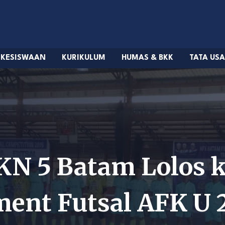
KESISWAAN
KURIKULUM
HUMAS & BKK
TATA US
KN 5 Batam Lolos 
ment Futsal AFK U 