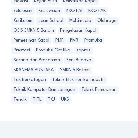
Inovasi
Kajian Putri
Kelistrikan Kapal
kelulusan
Kesiswaan
KKG PAI
KKG PAK
Kurikulum
Lean School
Multimedia
Olehraga
OSIS SMKN 5 Batam
Pengelasan Kapal
Permesinan Kapal
PMR
PMR
Pramuka
Prestasi
Produksi Grafika
sapras
Sarana dan Prasarana
Seni Budaya
SKANEMA PUSTAKA
SMKN 5 Batam
Tak Berkategori
Teknik Elektronika Industri
Teknik Komputer Dan Jaringan
Teknik Pemesinan
Tendik
TITL
TKJ
UKS