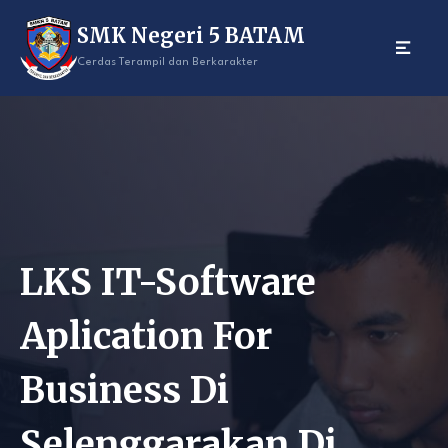
Skip
SMK Negeri 5 BATAM
to
content
Cerdas Terampil dan Berkarakter
LKS IT-Software
Aplication For
Business Di
Selenggarakan Di