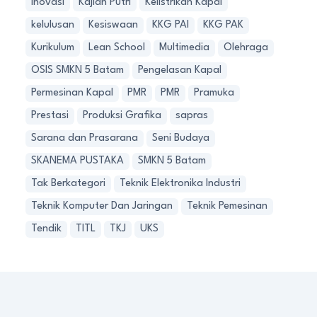
Inovasi
Kajian Putri
Kelistrikan Kapal
kelulusan
Kesiswaan
KKG PAI
KKG PAK
Kurikulum
Lean School
Multimedia
Olehraga
OSIS SMKN 5 Batam
Pengelasan Kapal
Permesinan Kapal
PMR
PMR
Pramuka
Prestasi
Produksi Grafika
sapras
Sarana dan Prasarana
Seni Budaya
SKANEMA PUSTAKA
SMKN 5 Batam
Tak Berkategori
Teknik Elektronika Industri
Teknik Komputer Dan Jaringan
Teknik Pemesinan
Tendik
TITL
TKJ
UKS