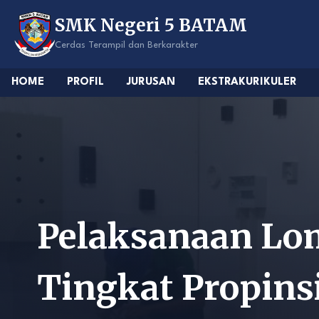
Skip
SMK Negeri 5 BATAM
to
content
Cerdas Terampil dan Berkarakter
HOME
PROFIL
JURUSAN
EKSTRAKURIKULER
Pelaksanaan Lom
Tingkat Propins