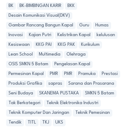
BK
BK-BIMBINGAN KARIR
BKK
Desain Komunikasi Visual(DKV)
Gambar Rancang Bangun Kapal
Guru
Humas
Inovasi
Kajian Putri
Kelistrikan Kapal
kelulusan
Kesiswaan
KKG PAI
KKG PAK
Kurikulum
Lean School
Multimedia
Olehraga
OSIS SMKN 5 Batam
Pengelasan Kapal
Permesinan Kapal
PMR
PMR
Pramuka
Prestasi
Produksi Grafika
sapras
Sarana dan Prasarana
Seni Budaya
SKANEMA PUSTAKA
SMKN 5 Batam
Tak Berkategori
Teknik Elektronika Industri
Teknik Komputer Dan Jaringan
Teknik Pemesinan
Tendik
TITL
TKJ
UKS