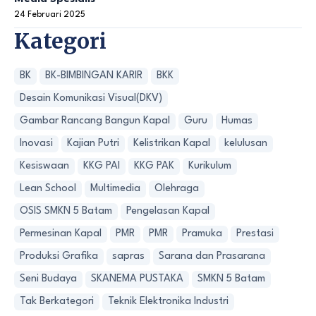
24 Februari 2025
Kategori
BK
BK-BIMBINGAN KARIR
BKK
Desain Komunikasi Visual(DKV)
Gambar Rancang Bangun Kapal
Guru
Humas
Inovasi
Kajian Putri
Kelistrikan Kapal
kelulusan
Kesiswaan
KKG PAI
KKG PAK
Kurikulum
Lean School
Multimedia
Olehraga
OSIS SMKN 5 Batam
Pengelasan Kapal
Permesinan Kapal
PMR
PMR
Pramuka
Prestasi
Produksi Grafika
sapras
Sarana dan Prasarana
Seni Budaya
SKANEMA PUSTAKA
SMKN 5 Batam
Tak Berkategori
Teknik Elektronika Industri