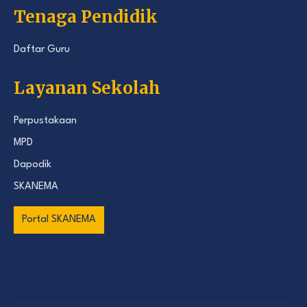
Tenaga Pendidik
Daftar Guru
Layanan Sekolah
Perpustakaan
MPD
Dapodik
SKANEMA
Portal SKANEMA