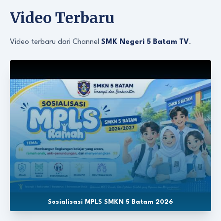
Video Terbaru
Video terbaru dari Channel
SMK Negeri 5 Batam TV
.
Sosialisasi MPLS SMKN 5 Batam 2026