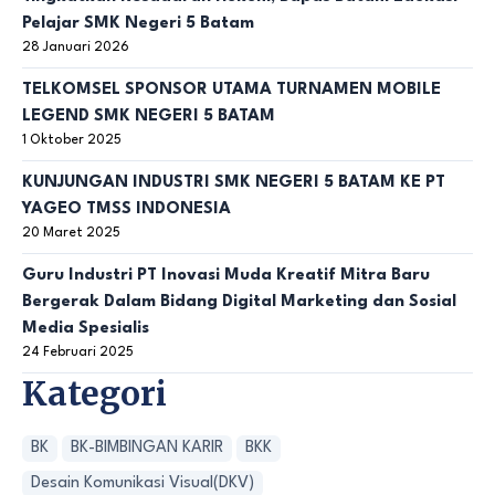
Pelajar SMK Negeri 5 Batam
28 Januari 2026
TELKOMSEL SPONSOR UTAMA TURNAMEN MOBILE
LEGEND SMK NEGERI 5 BATAM
1 Oktober 2025
KUNJUNGAN INDUSTRI SMK NEGERI 5 BATAM KE PT
YAGEO TMSS INDONESIA
20 Maret 2025
Guru Industri PT Inovasi Muda Kreatif Mitra Baru
Bergerak Dalam Bidang Digital Marketing dan Sosial
Media Spesialis
24 Februari 2025
Kategori
BK
BK-BIMBINGAN KARIR
BKK
Desain Komunikasi Visual(DKV)