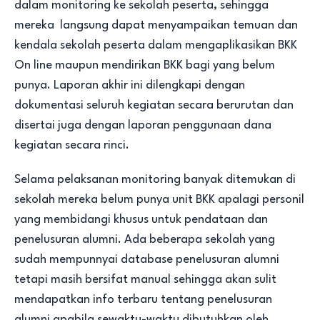
dalam monitoring ke sekolah peserta, sehingga
mereka langsung dapat menyampaikan temuan dan
kendala sekolah peserta dalam mengaplikasikan BKK
On line maupun mendirikan BKK bagi yang belum
punya. Laporan akhir ini dilengkapi dengan
dokumentasi seluruh kegiatan secara berurutan dan
disertai juga dengan laporan penggunaan dana
kegiatan secara rinci.
Selama pelaksanan monitoring banyak ditemukan di
sekolah mereka belum punya unit BKK apalagi personil
yang membidangi khusus untuk pendataan dan
penelusuran alumni. Ada beberapa sekolah yang
sudah mempunnyai database penelusuran alumni
tetapi masih bersifat manual sehingga akan sulit
mendapatkan info terbaru tentang penelusuran
alumni apabila sewaktu-waktu dibutuhkan oleh