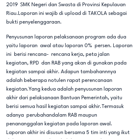
2019 SMK Negeri dan Swasta di Provinsi Kepulauan
Riau.Laporan ini wajib di upload di TAKOLA sebagai
bukti penyelenggaraan.
Penyusunan laporan pelaksanaan program ada dua
yaitu laporan awal atau laporan 0% persen. Laporan
ini berisi rencana- rencana kerja, peta jalan
kegiatan, RPD dan RAB yang akan di gunakan pada
kegiatan sampai akhir. Adapun tambahannnya
adalah beberapa notulen rapat perencanaan
kegiatan.Yang kedua adalah penyusunan laporan
akhir dari pelaksanaan Bantuan Pemerintah, yaitu
berisi semua hasil kegiatan sampai akhir.Termasuk
adanya perubahandalam RAB maupun
penananggalan kegiatan pada laporan awal.
Laporan akhir ini disusun bersama 5 tim inti yang ikut