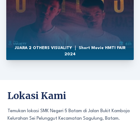
JUARA 2 OTHERS VISUALITY ｜ Short Movie HMTI FAIR
2024
Lokasi Kami
Temukan lokasi SMK Negeri 5 Batam di Jalan Bukit Kamboja
Kelurahan Sei Pelunggut Kecamatan Sagulung, Batam.