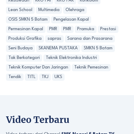
Kesiswaan
KKG PAI
KKG PAK
Kurikulum
Lean School
Multimedia
Olehraga
OSIS SMKN 5 Batam
Pengelasan Kapal
Permesinan Kapal
PMR
PMR
Pramuka
Prestasi
Produksi Grafika
sapras
Sarana dan Prasarana
Seni Budaya
SKANEMA PUSTAKA
SMKN 5 Batam
Tak Berkategori
Teknik Elektronika Industri
Teknik Komputer Dan Jaringan
Teknik Pemesinan
Tendik
TITL
TKJ
UKS
Video Terbaru