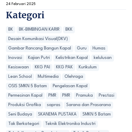
24 Februari 2025
Kategori
BK
BK-BIMBINGAN KARIR
BKK
Desain Komunikasi Visual(DKV)
Gambar Rancang Bangun Kapal
Guru
Humas
Inovasi
Kajian Putri
Kelistrikan Kapal
kelulusan
Kesiswaan
KKG PAI
KKG PAK
Kurikulum
Lean School
Multimedia
Olehraga
OSIS SMKN 5 Batam
Pengelasan Kapal
Permesinan Kapal
PMR
PMR
Pramuka
Prestasi
Produksi Grafika
sapras
Sarana dan Prasarana
Seni Budaya
SKANEMA PUSTAKA
SMKN 5 Batam
Tak Berkategori
Teknik Elektronika Industri