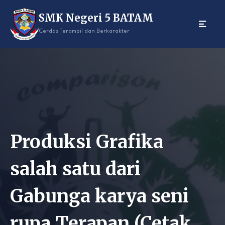
Skip
SMK Negeri 5 BATAM
to
content
Cerdas Terampil dan Berkarakter
Produksi Grafika
salah satu dari
Gabunga karya seni
rupa Terapan.(Cetak