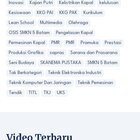
Inovasi
Kajian Putri
Kelistrikan Kapal
kelulusan
Kesiswaan
KKG PAI
KKG PAK
Kurikulum
Lean School
Multimedia
Olehraga
OSIS SMKN 5 Batam
Pengelasan Kapal
Permesinan Kapal
PMR
PMR
Pramuka
Prestasi
Produksi Grafika
sapras
Sarana dan Prasarana
Seni Budaya
SKANEMA PUSTAKA
SMKN 5 Batam
Tak Berkategori
Teknik Elektronika Industri
Teknik Komputer Dan Jaringan
Teknik Pemesinan
Tendik
TITL
TKJ
UKS
Video Terbaru