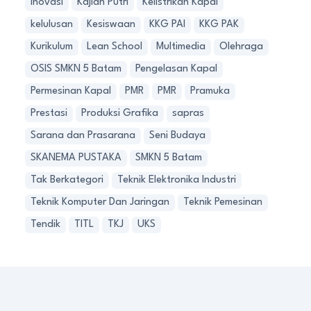
Inovasi
Kajian Putri
Kelistrikan Kapal
kelulusan
Kesiswaan
KKG PAI
KKG PAK
Kurikulum
Lean School
Multimedia
Olehraga
OSIS SMKN 5 Batam
Pengelasan Kapal
Permesinan Kapal
PMR
PMR
Pramuka
Prestasi
Produksi Grafika
sapras
Sarana dan Prasarana
Seni Budaya
SKANEMA PUSTAKA
SMKN 5 Batam
Tak Berkategori
Teknik Elektronika Industri
Teknik Komputer Dan Jaringan
Teknik Pemesinan
Tendik
TITL
TKJ
UKS