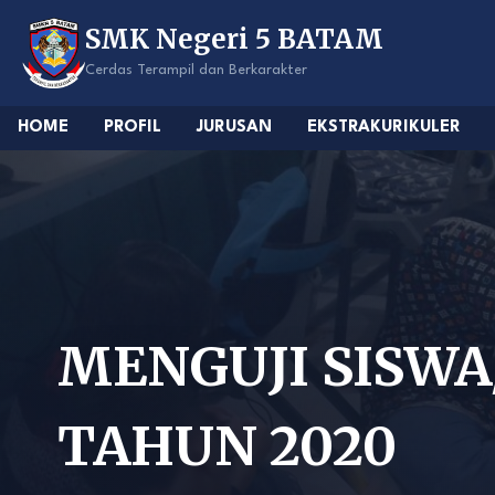
Skip
SMK Negeri 5 BATAM
to
content
Cerdas Terampil dan Berkarakter
HOME
PROFIL
JURUSAN
EKSTRAKURIKULER
MENGUJI SISWA
TAHUN 2020