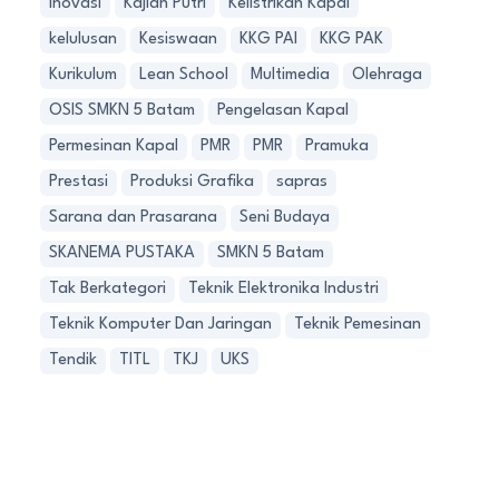
Inovasi
Kajian Putri
Kelistrikan Kapal
kelulusan
Kesiswaan
KKG PAI
KKG PAK
Kurikulum
Lean School
Multimedia
Olehraga
OSIS SMKN 5 Batam
Pengelasan Kapal
Permesinan Kapal
PMR
PMR
Pramuka
Prestasi
Produksi Grafika
sapras
Sarana dan Prasarana
Seni Budaya
SKANEMA PUSTAKA
SMKN 5 Batam
Tak Berkategori
Teknik Elektronika Industri
Teknik Komputer Dan Jaringan
Teknik Pemesinan
Tendik
TITL
TKJ
UKS