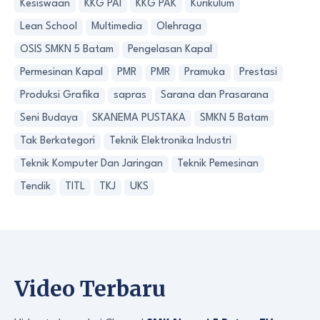
Kesiswaan
KKG PAI
KKG PAK
Kurikulum
Lean School
Multimedia
Olehraga
OSIS SMKN 5 Batam
Pengelasan Kapal
Permesinan Kapal
PMR
PMR
Pramuka
Prestasi
Produksi Grafika
sapras
Sarana dan Prasarana
Seni Budaya
SKANEMA PUSTAKA
SMKN 5 Batam
Tak Berkategori
Teknik Elektronika Industri
Teknik Komputer Dan Jaringan
Teknik Pemesinan
Tendik
TITL
TKJ
UKS
Video Terbaru